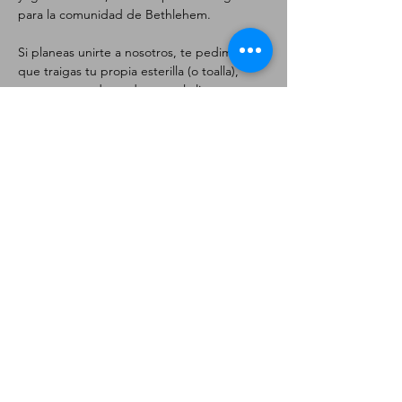
para la comunidad de Bethlehem.
Si planeas unirte a nosotros, te pedimos 
que traigas tu propia esterilla (o toalla), 
agua y ropa adecuada para el clima.
Yoga al aire libre: de mayo a octubre, el 
último domingo de cada mes.
Ubicación: 1 W Broad St, Bethlehem, PA 
18018 (en el césped)
Fechas: 31 de mayo, 28 de junio, 26 de 
julio, 30 de agosto, 27 de septiembre
Horario: 10:00 - 11:00
Mostrar más