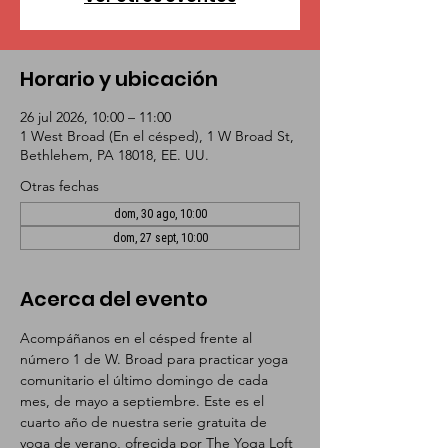
Horario y ubicación
26 jul 2026, 10:00 – 11:00
1 West Broad (En el césped), 1 W Broad St,
Bethlehem, PA 18018, EE. UU.
Otras fechas
dom, 30 ago, 10:00
dom, 27 sept, 10:00
Acerca del evento
Acompáñanos en el césped frente al 
número 1 de W. Broad para practicar yoga 
comunitario el último domingo de cada 
mes, de mayo a septiembre. Este es el 
cuarto año de nuestra serie gratuita de 
yoga de verano, ofrecida por The Yoga Loft 