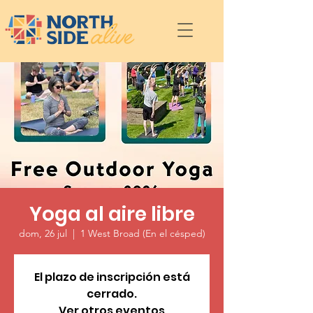
Yoga al aire libre
dom, 26 jul
  |  
1 West Broad (En el césped)
El plazo de inscripción está
cerrado.
Ver otros eventos