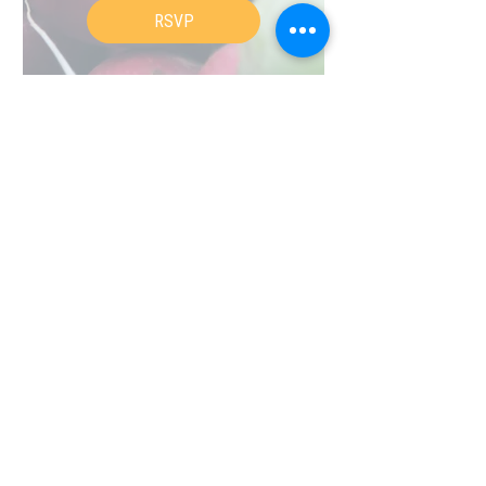
RSVP
¡Obtenga más información sobre el
proceso de planificación, conozca a los
campeones del vecindario y brinde
comentarios!