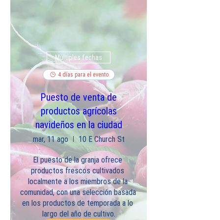
Múltiples fechas
4 días para el evento
Puesto de venta de
productos agrícolas
navideños en la ciudad
mar, 11 ago
10 E Church St
El puesto de la granja ofrece 
productos frescos cultivados 
localmente a los miembros de la 
comunidad, con una selección basada 
en los productos de temporada a lo 
largo del año de cultivo.