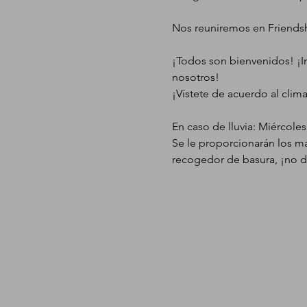
Nos reuniremos en Friendshi
¡Todos son bienvenidos! ¡Inv
nosotros!
¡Vístete de acuerdo al clima 
En caso de lluvia: Miércole
Se le proporcionarán los ma
recogedor de basura, ¡no d