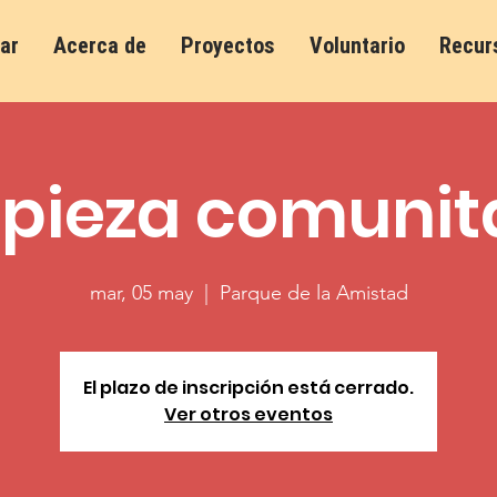
ar
Acerca de
Proyectos
Voluntario
Recur
pieza comunit
mar, 05 may
  |  
Parque de la Amistad
El plazo de inscripción está cerrado.
Ver otros eventos