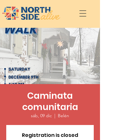
Caminata
comunitaria
sáb, 09 dic
  |  
Belén
Registration is closed