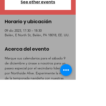
See other events
Horario y ubicación
09 dic 2023, 17:30 – 18:30
Belén, E North St, Belén, PA 18018, EE. UU.
Acerca del evento
Marque sus calendarios para el sábado 9 
de diciembre y únase a nosotros para un 
paseo especial por el vecindario liderado 
por Northside Alive. Experimente la magia 
de la temporada navideña con nuestras 
aceras iluminadas con luminarias y luces 
festivas mientras saborea deliciosas 
galletas. ¡Reunámonos como comunidad y 
disfrutemos de las vistas y sonidos festivos 
de la temporada!