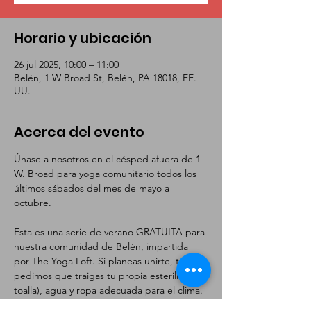
Horario y ubicación
26 jul 2025, 10:00 – 11:00
Belén, 1 W Broad St, Belén, PA 18018, EE.
UU.
Acerca del evento
Únase a nosotros en el césped afuera de 1 
W. Broad para yoga comunitario todos los 
últimos sábados del mes de mayo a 
octubre.
Esta es una serie de verano GRATUITA para 
nuestra comunidad de Belén, impartida 
por The Yoga Loft. Si planeas unirte, te 
pedimos que traigas tu propia esterilla (o 
toalla), agua y ropa adecuada para el clima.