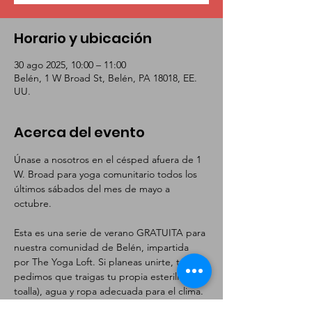
Horario y ubicación
30 ago 2025, 10:00 – 11:00
Belén, 1 W Broad St, Belén, PA 18018, EE.
UU.
Acerca del evento
Únase a nosotros en el césped afuera de 1 
W. Broad para yoga comunitario todos los 
últimos sábados del mes de mayo a 
octubre.
Esta es una serie de verano GRATUITA para 
nuestra comunidad de Belén, impartida 
por The Yoga Loft. Si planeas unirte, te 
pedimos que traigas tu propia esterilla (o 
toalla), agua y ropa adecuada para el clima.