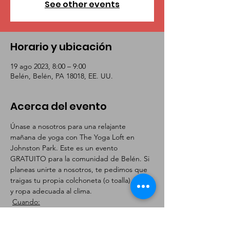
See other events
Horario y ubicación
19 ago 2023, 8:00 – 9:00
Belén, Belén, PA 18018, EE. UU.
Acerca del evento
Únase a nosotros para una relajante 
mañana de yoga con The Yoga Loft en 
Johnston Park. Este es un evento 
GRATUITO para la comunidad de Belén. Si 
planeas unirte a nosotros, te pedimos que 
traigas tu propia colchoneta (o toalla), agua 
y ropa adecuada al clima.
Cuando:
Sábado, 19/8/23 Hora: 8:00 am-9:00 am
Sábado, 16/09/23 Hora: 8:00 am-9:00 am