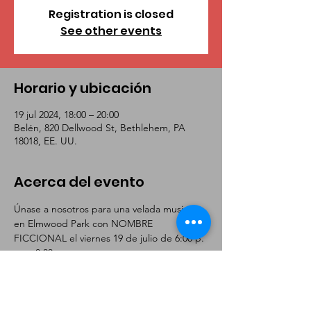
Registration is closed
See other events
Horario y ubicación
19 jul 2024, 18:00 – 20:00
Belén, 820 Dellwood St, Bethlehem, PA
18018, EE. UU.
Acerca del evento
Únase a nosotros para una velada musical 
en Elmwood Park con NOMBRE 
FICCIONAL el viernes 19 de julio de 6:00 p. 
m. a 8:00 p. m.
 - Trae tu comida para llevar favorita y 
disfruta de una cena estilo picnic en el 
parque.