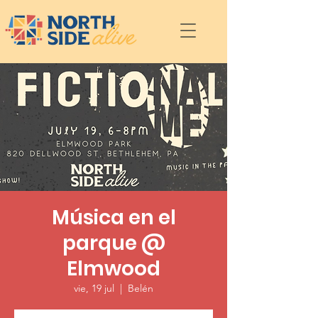
Música en el
parque @
Elmwood
vie, 19 jul
  |  
Belén