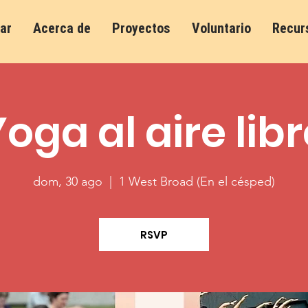
ar
Acerca de
Proyectos
Voluntario
Recur
oga al aire lib
dom, 30 ago
  |  
1 West Broad (En el césped)
RSVP